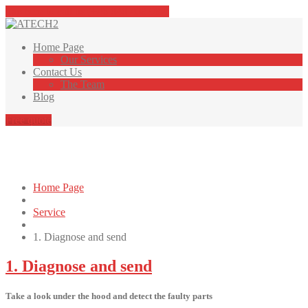
Tap here to call us (+46 040 408 982)
Home
Page
Our
Services
Contact
Us
The
Team
Blog
Free quote
Our Services
Home Page
Service
1.
Diagnose and send
1.
Diagnose and send
Take a look under the hood and detect the faulty parts